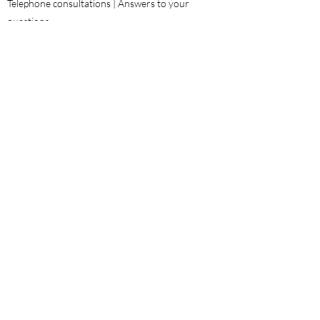
Telephone consultations | Answers to your
questions
01 48 42 47 22
06 29 64 38 98
26 rue Georges Pitard 75015 Paris
ABOUT
Legal Notices
General Conditions of Sale
Privacy Policy