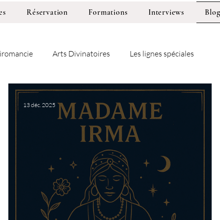
es
Réservation
Formations
Interviews
Blo
iromancie
Arts Divinatoires
Les lignes spéciales
13 déc. 2025