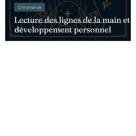
Chiromancie
 :
Lecture des lignes de la main et
développement personnel