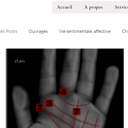
Accueil
À propos
Servic
All Posts
Ouvrages
Vie sentimentale, affective
Ch
15 janv.