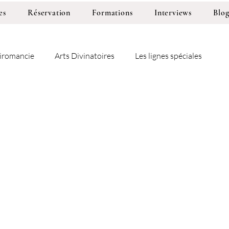
es
Réservation
Formations
Interviews
Blo
iromancie
Arts Divinatoires
Les lignes spéciales