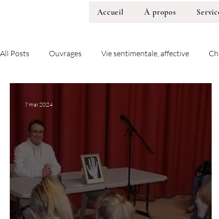
Accueil
À propos
Servic
All Posts
Ouvrages
Vie sentimentale, affective
Ch
7 mai 2024