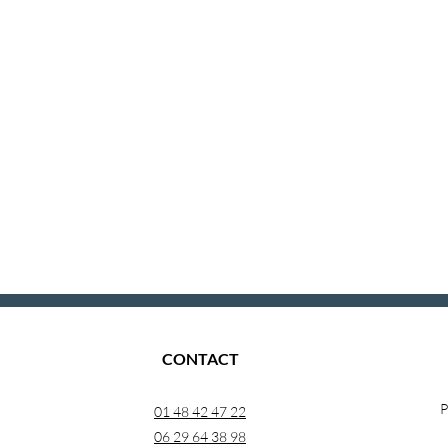
CONTACT
P
01 48 42 47 22
06 29 64 38 98