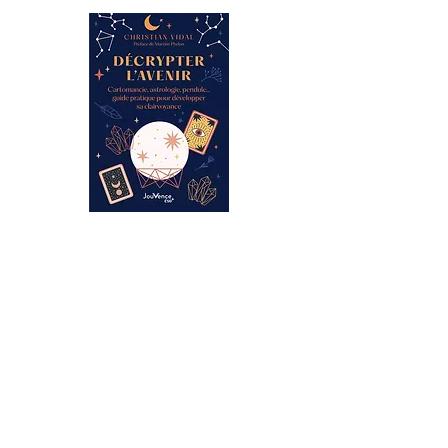
CONTACT
Telephone consultations | Answers to your
questions
01 48 42 47 22
06 29 64 38 98
26 rue Georges Pitard 75015 Paris
ABOUT