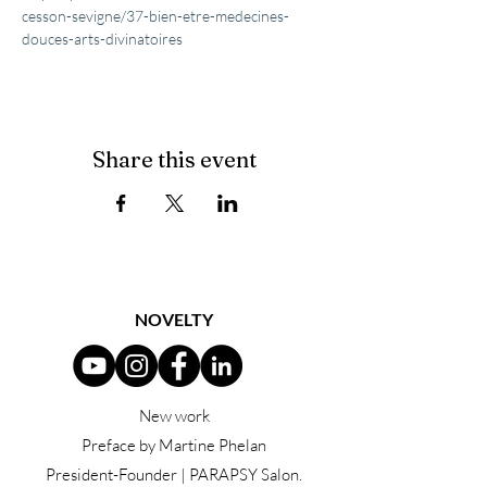
cesson-sevigne/37-bien-etre-medecines-
douces-arts-divinatoires
Share this event
NOVELTY
New work
Preface by Martine Phelan
President-Founder | PARAPSY Salon.