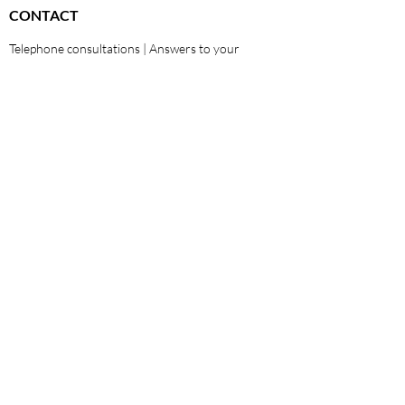
CONTACT
Telephone consultations | Answers to your
questions
01 48 42 47 22
06 29 64 38 98
26 rue Georges Pitard 75015 Paris
ABOUT
Legal Notices
General Conditions of Sale
Privacy Policy