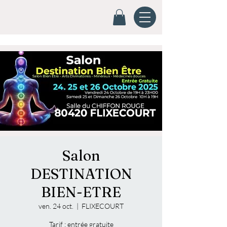
Salon
DESTINATION
BIEN-ETRE
ven. 24 oct.
  |  
FLIXECOURT
Tarif : entrée gratuite