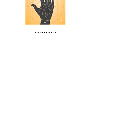
CONTACT
01 48 42 47 22
06 29 64 38 98
26 rue Georges Pitard 75015 Paris
À PROPOS
Mentions Légales
Conditions Générales de Vente
Politique de confidentialité