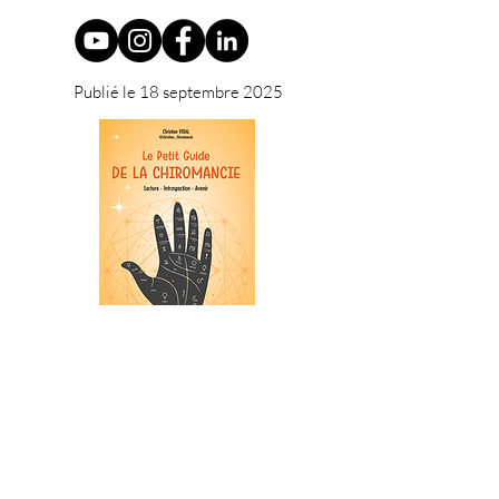
Publié le 18 septembre 2025
CONTACT
01 48 42 47 22
06 29 64 38 98
26 rue Georges Pitard 75015 Paris