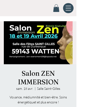
Salon ZEN
IMMERSION
sam. 18 avr.
  |  
Salle Saint-Gilles
Voyance, médiumnité et bien-être. Soins
énergétiquet et plus encore !