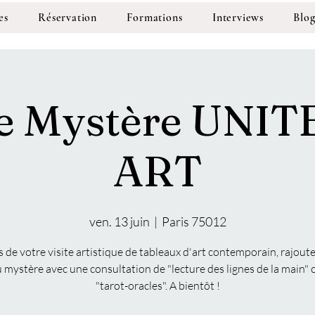
es
Réservation
Formations
Interviews
Blo
ée Mystère UNIT
ART
ven. 13 juin
  |  
Paris 75012
 de votre visite artistique de tableaux d'art contemporain, rajout
u mystère avec une consultation de "lecture des lignes de la main" 
"tarot-oracles". A bientôt !