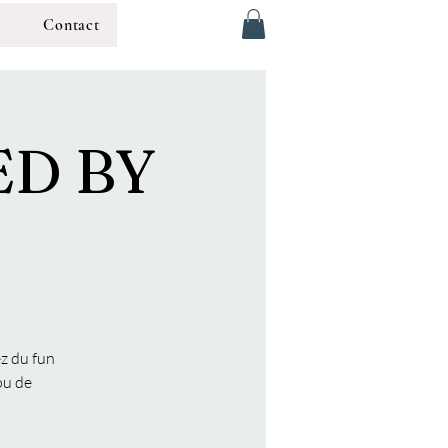
g
Contact
ED BY
ez du fun
ou de