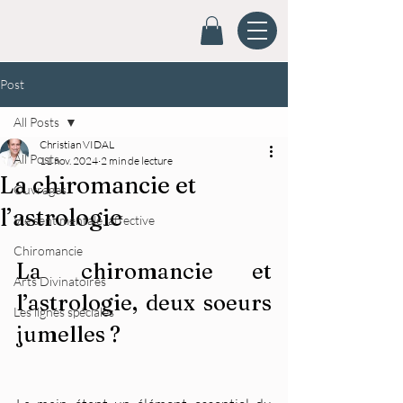
Post
All Posts
Christian VIDAL
All Posts
11 nov. 2024
2 min de lecture
La chiromancie et
Ouvrages
l’astrologie
Vie sentimentale, affective
Chiromancie
La chiromancie et 
Arts Divinatoires
l’astrologie, deux soeurs 
Les lignes spéciales
jumelles ?